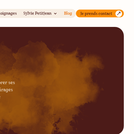
oignages
Sylvie Petitjean
Blog
Je prends contact
rer ses
airages
e